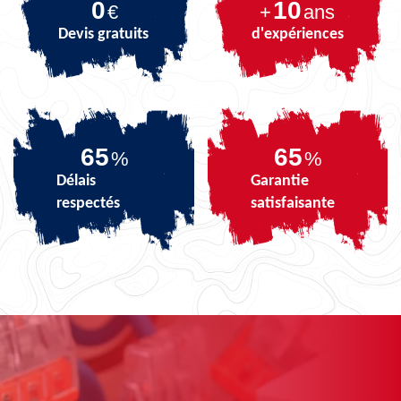
0
10
€
+
ans
Devis gratuits
d'expériences
81
81
%
%
Délais
Garantie
respectés
satisfaisante