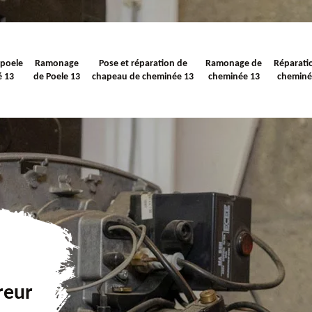
 poele
Ramonage
Pose et réparation de
Ramonage de
Réparati
é 13
de Poele 13
chapeau de cheminée 13
cheminée 13
cheminé
reur