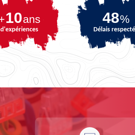
10
69
+
ans
%
d'expériences
Délais respect