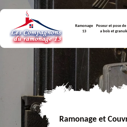
Ramonage
Poseur et pose de
13
a bois et granul
Ramonage et Couv