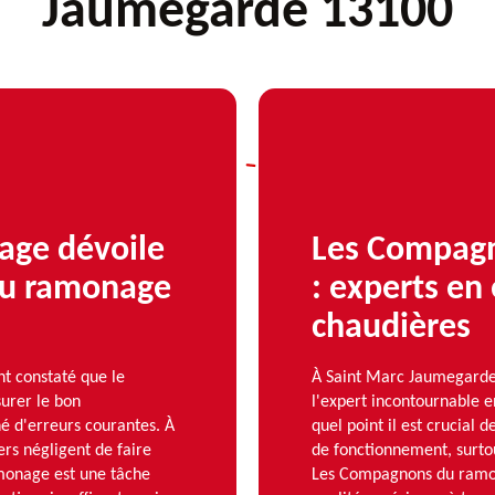
Jaumegarde 13100
ge dévoile
Les Compagn
 du ramonage
: experts en
chaudières
t constaté que le
À Saint Marc Jaumegard
urer le bon
l'expert incontournable 
hé d'erreurs courantes. À
quel point il est crucial 
rs négligent de faire
de fonctionnement, surtou
amonage est une tâche
Les Compagnons du ramon