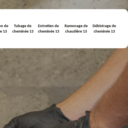
on de
Tubage de
Entretien de
Ramonage de
Débistrage de
e 13
cheminée 13
cheminée 13
chaudière 13
cheminée 13