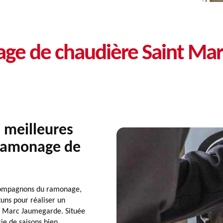
age de chaudière Saint Ma
 meilleures
 ramonage de
 Compagnons du ramonage,
tuns pour réaliser un
t Marc Jaumegarde. Située
ie de saisons bien