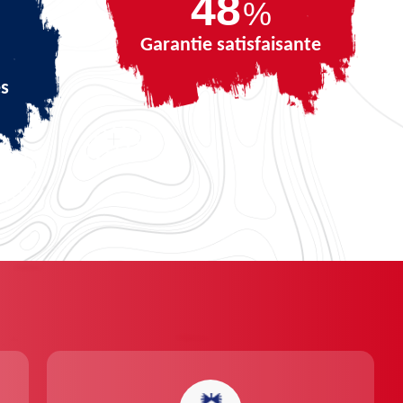
69
%
Garantie satisfaisante
és