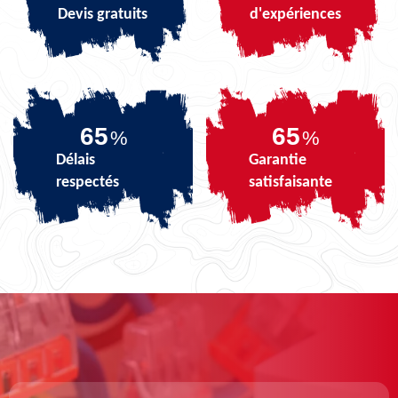
Devis gratuits
d'expériences
81
81
%
%
Délais
Garantie
respectés
satisfaisante