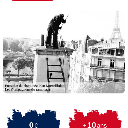
0
10
€
+
ans