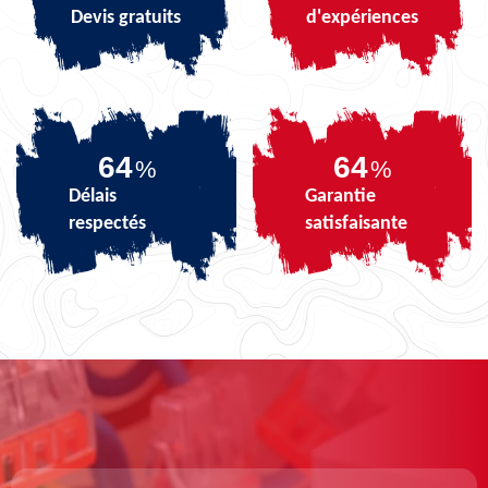
Devis gratuits
d'expériences
80
80
%
%
Délais
Garantie
respectés
satisfaisante