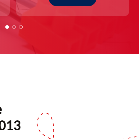
e
3013