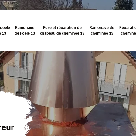
 poele
Ramonage
Pose et réparation de
Ramonage de
Réparati
é 13
de Poele 13
chapeau de cheminée 13
cheminée 13
cheminé
reur