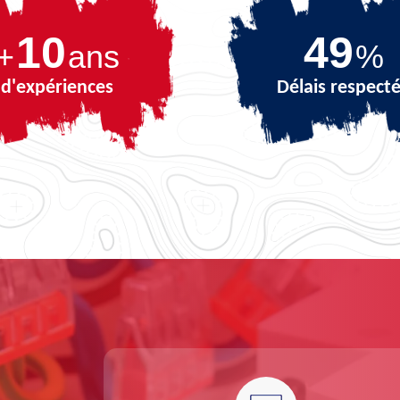
10
68
+
ans
%
d'expériences
Délais respect