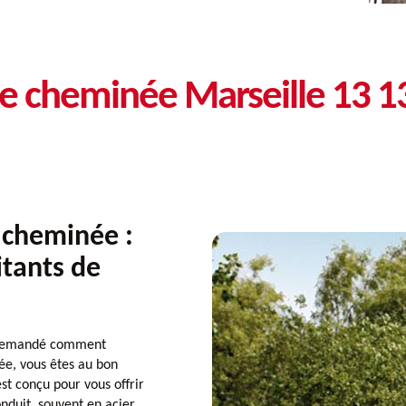
de cheminée Marseille 13 
e cheminée :
itants de
jà demandé comment
ée, vous êtes au bon
st conçu pour vous offrir
conduit, souvent en acier