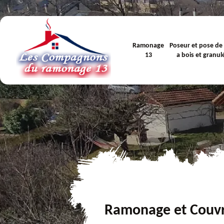
Ramonage
Poseur et pose de
13
a bois et granul
Ramonage et Couv