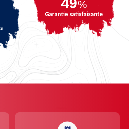
68
%
Garantie satisfaisante
és