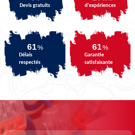
Devis gratuits
d'expériences
73
73
%
%
Délais
Garantie
respectés
satisfaisante