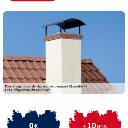
0
10
€
+
ans