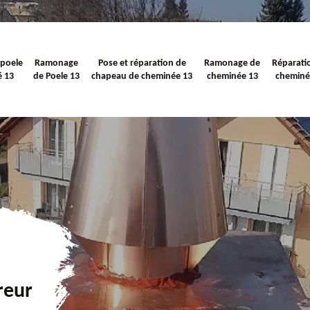
 poele
Ramonage
Pose et réparation de
Ramonage de
Réparati
é 13
de Poele 13
chapeau de cheminée 13
cheminée 13
cheminé
reur