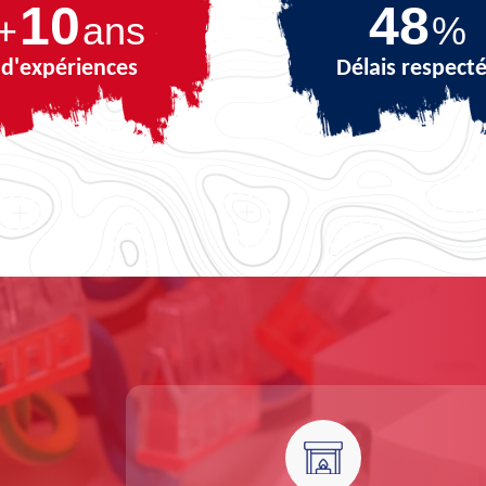
10
69
+
ans
%
d'expériences
Délais respect