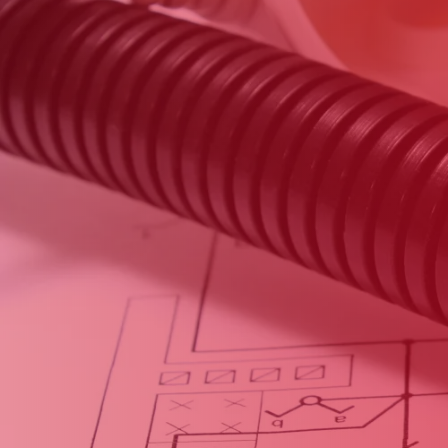
eminée 13
Ramonage de chaudiè
plus
En savoir plus
heminée 13
Débistrage de chemin
plus
En savoir plus