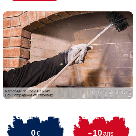
0
10
€
+
ans