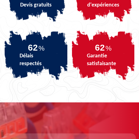
Devis gratuits
d'expériences
78
78
%
%
Délais
Garantie
respectés
satisfaisante