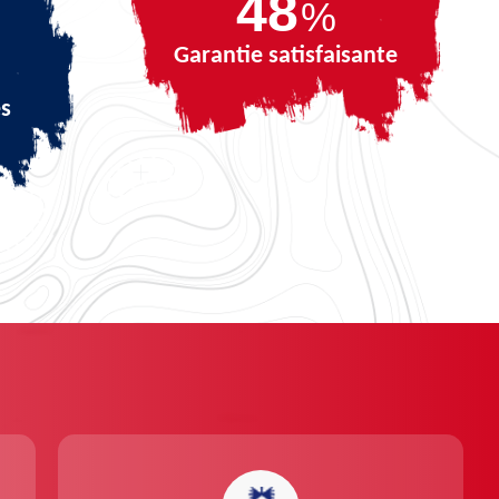
68
%
Garantie satisfaisante
és