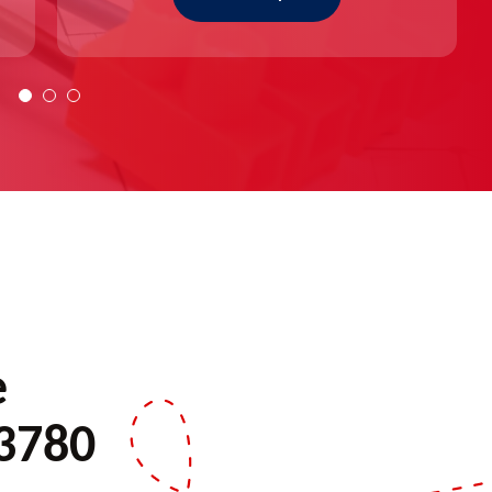
e
13780