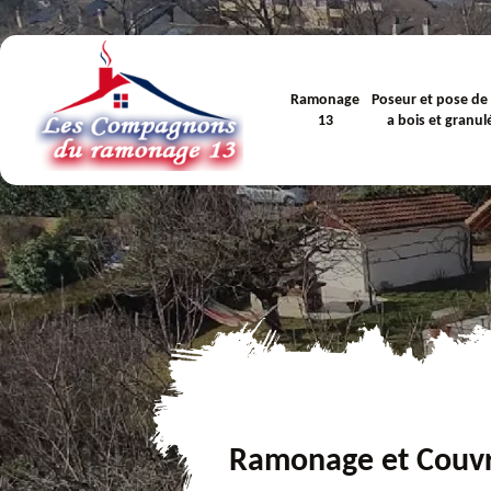
Ramonage
Poseur et pose de
13
a bois et granul
Ramonage et Couv