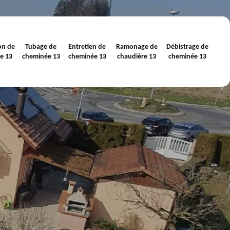
on de
Tubage de
Entretien de
Ramonage de
Débistrage de
e 13
cheminée 13
cheminée 13
chaudière 13
cheminée 13