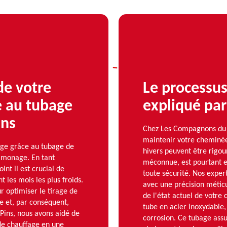
de votre
Le processu
e au tubage
expliqué par
ins
Chez Les Compagnons du 
maintenir votre cheminée 
age grâce au tubage de
hivers peuvent être rigo
amonage. En tant
méconnue, est pourtant e
nt il est crucial de
toute sécurité. Nos exper
t les mois les plus froids.
avec une précision métic
r optimiser le tirage de
de l'état actuel de votre 
e et, par conséquent,
tube en acier inoxydable, 
Pins, nous avons aidé de
corrosion. Ce tubage assu
de chauffage en une