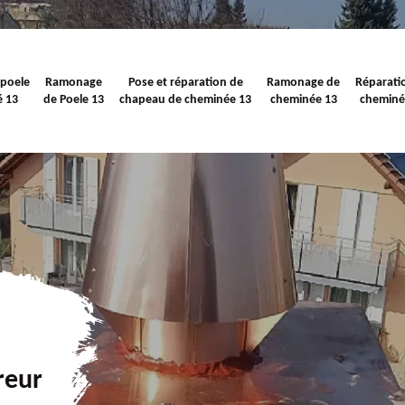
 poele
Ramonage
Pose et réparation de
Ramonage de
Réparati
é 13
de Poele 13
chapeau de cheminée 13
cheminée 13
cheminé
reur