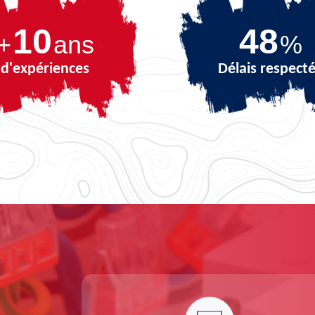
10
68
+
ans
%
d'expériences
Délais respect