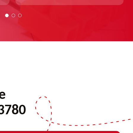
e
13780