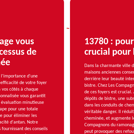
age vous
13780 : pour
ocessus de
crucial pour 
née
Dans la charmante ville 
maisons anciennes conser
l'importance d'une
derrière leur beauté inte
efficacité de votre foyer
bistre. Chez Les Compag
 vos côtés à chaque
de ces foyers est crucial.
onnalisée vous garantit
dépôts de bistre, une sub
 évaluation minutieuse
dans les conduits de chem
tape pour une totale
véritable danger. Il rédui
te pour éliminer les
cheminée, et augmente le
acité d'antan. Notre
Compagnons du ramonage, 
s fournissant des conseils
peut provoquer des refoul