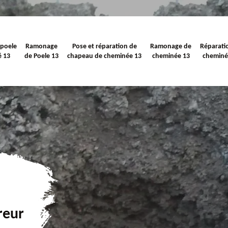
 poele
Ramonage
Pose et réparation de
Ramonage de
Réparati
é 13
de Poele 13
chapeau de cheminée 13
cheminée 13
cheminé
reur