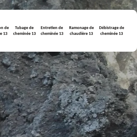
on de
Tubage de
Entretien de
Ramonage de
Débistrage de
e 13
cheminée 13
cheminée 13
chaudière 13
cheminée 13