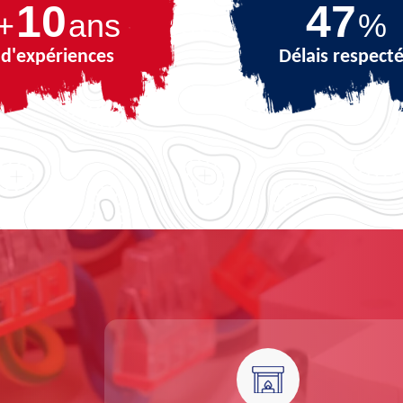
10
68
+
ans
%
d'expériences
Délais respect