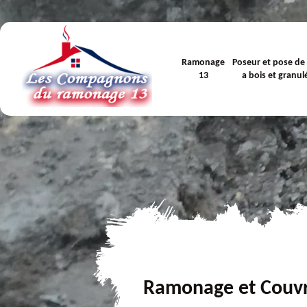
Ramonage
Poseur et pose de
13
a bois et granul
Ramonage et Couv