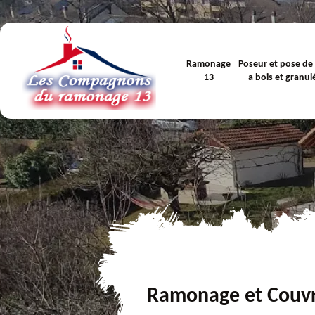
Ramonage
Poseur et pose de
13
a bois et granul
Ramonage et Couv