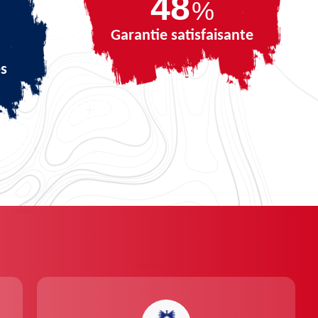
69
%
Garantie satisfaisante
és