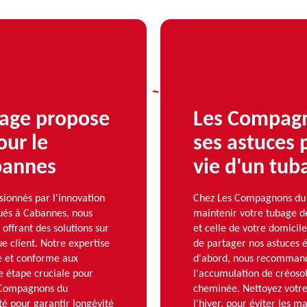
age propose
Les Compagn
our le
ses astuces 
bannes
vie d'un tu
onnés par l'innovation
Chez Les Compagnons du r
tués à Cabannes, nous
maintenir votre tubage de
ffrant des solutions sur
et celle de votre domicil
e client. Notre expertise
de partager nos astuces 
ée et conforme aux
d'abord, nous recommando
e étape cruciale pour
l'accumulation de créosot
s Compagnons du
cheminée. Nettoyez votre
té pour garantir longévité
l'hiver, pour éviter les ma