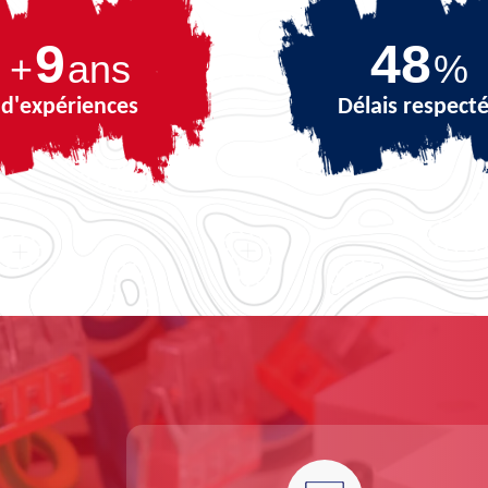
9
69
+
ans
%
d'expériences
Délais respect