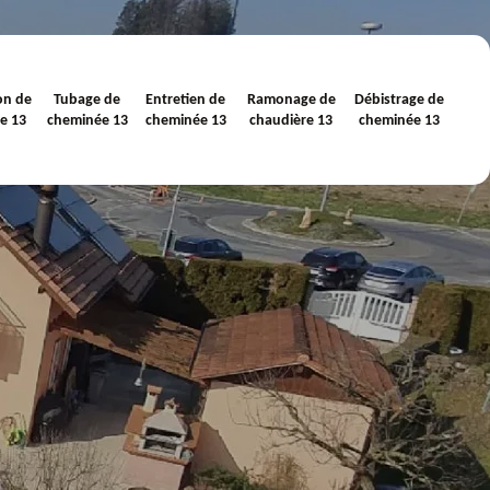
on de
Tubage de
Entretien de
Ramonage de
Débistrage de
e 13
cheminée 13
cheminée 13
chaudière 13
cheminée 13