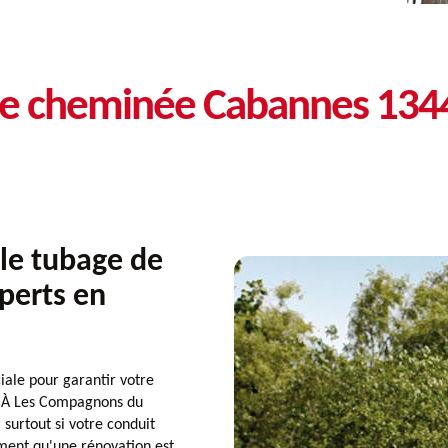
 de cheminée Cabannes 134
le tubage de
perts en
iale pour garantir votre
n. À Les Compagnons du
 surtout si votre conduit
iment qu'une rénovation est