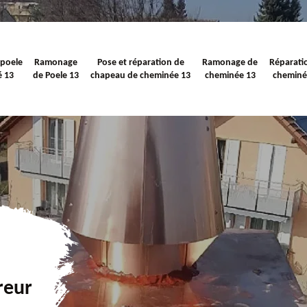
 poele
Ramonage
Pose et réparation de
Ramonage de
Réparati
é 13
de Poele 13
chapeau de cheminée 13
cheminée 13
cheminé
reur