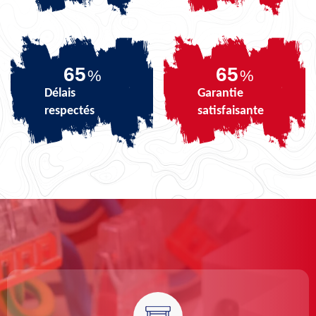
81
81
%
%
Délais
Garantie
respectés
satisfaisante