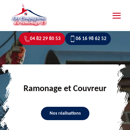
04 82 29 80 53
06 16 98 62 52
Ramonage et Couvreur
Nos réalisations