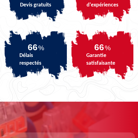
Devis gratuits
d'expériences
82
82
%
%
Délais
Garantie
respectés
satisfaisante