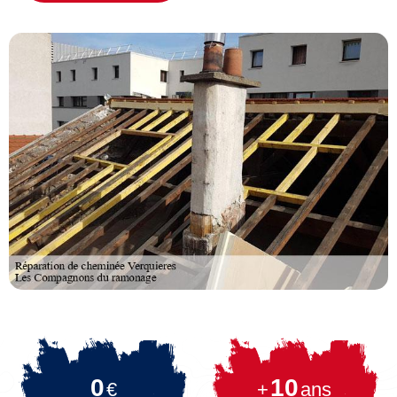
0
10
€
+
ans