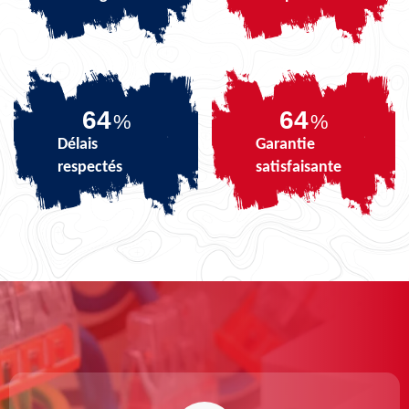
80
80
%
%
Délais
Garantie
respectés
satisfaisante