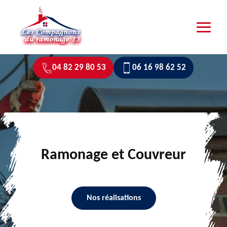
04 82 29 80 53
06 16 98 62 52
Ramonage et Couvreur
Nos réalisations