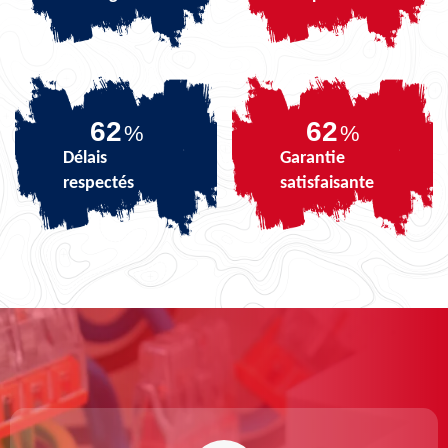
75
75
%
%
Délais
Garantie
respectés
satisfaisante