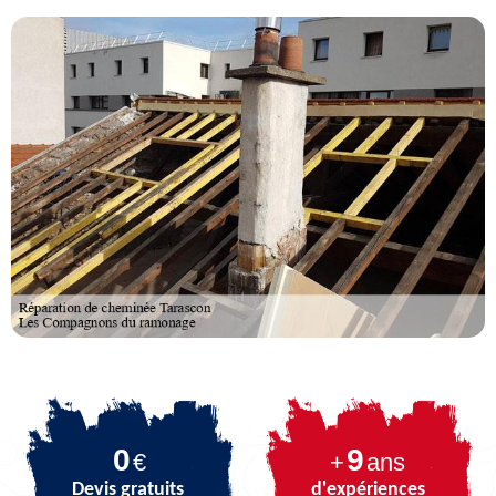
0
9
€
+
ans
Devis gratuits
d'expériences