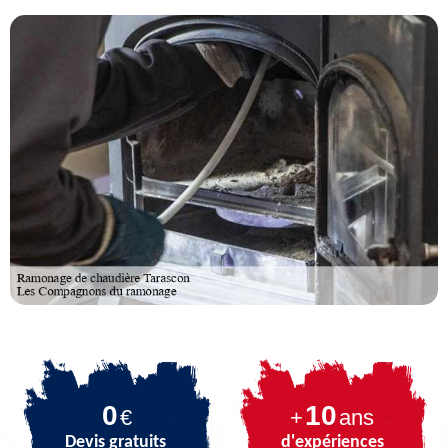
0
10
€
+
ans
Devis gratuits
d'expériences