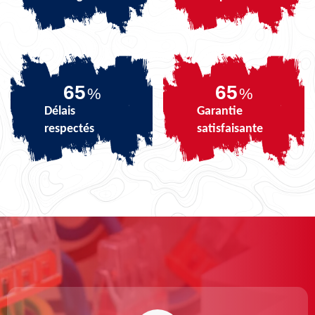
82
82
%
%
Délais
Garantie
respectés
satisfaisante