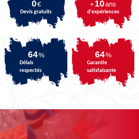
0
10
€
+
ans
Devis gratuits
d'expériences
78
78
%
%
Délais
Garantie
respectés
satisfaisante