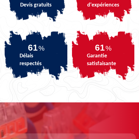
Devis gratuits
d'expériences
74
74
%
%
Délais
Garantie
respectés
satisfaisante