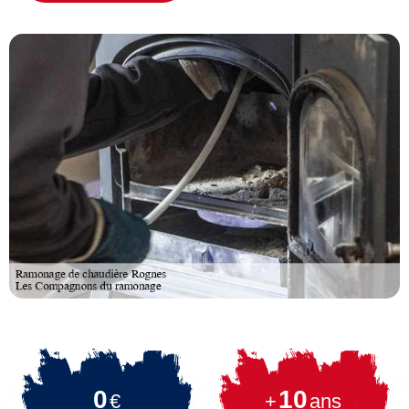
0
10
€
+
ans