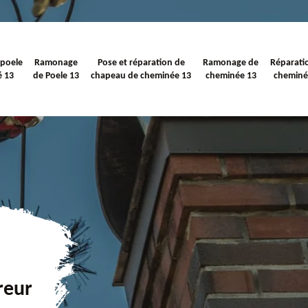
 poele
Ramonage
Pose et réparation de
Ramonage de
Réparati
é 13
de Poele 13
chapeau de cheminée 13
cheminée 13
cheminé
reur