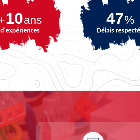
10
66
+
ans
%
d'expériences
Délais respect