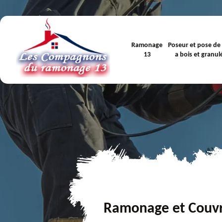
Ramonage
Poseur et pose de
13
a bois et granul
Ramonage et Couv