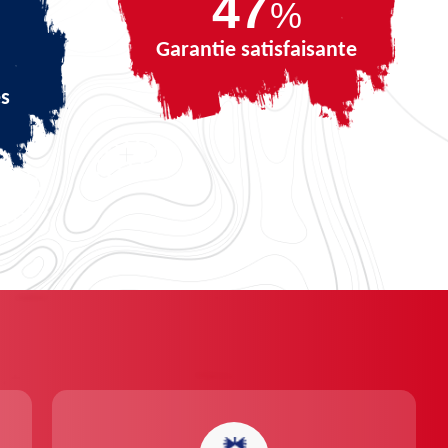
66
%
Garantie satisfaisante
és