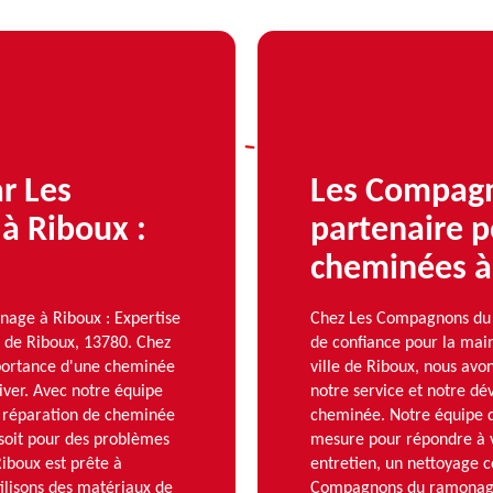
r Les
Les Compagn
 Riboux :
partenaire 
cheminées à
age à Riboux : Expertise
Chez Les Compagnons du 
s de Riboux, 13780. Chez
de confiance pour la ma
ortance d'une cheminée
ville de Riboux, nous avo
iver. Avec notre équipe
notre service et notre dév
e réparation de cheminée
cheminée. Notre équipe d’
e soit pour des problèmes
mesure pour répondre à v
Riboux est prête à
entretien, un nettoyage 
tilisons des matériaux de
Compagnons du ramonage 