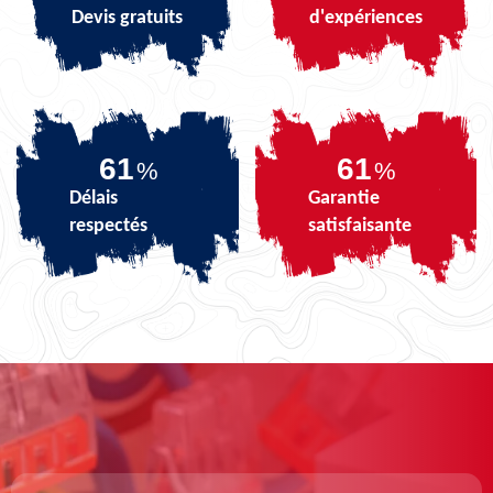
Devis gratuits
d'expériences
74
74
%
%
Délais
Garantie
respectés
satisfaisante