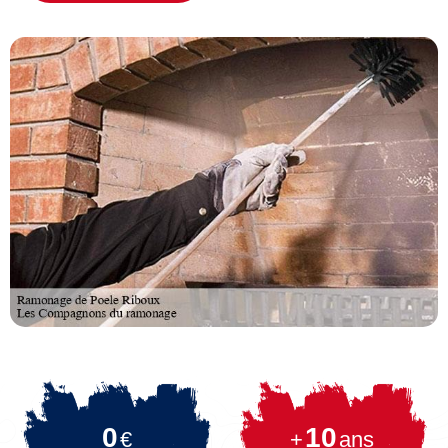
0
10
€
+
ans