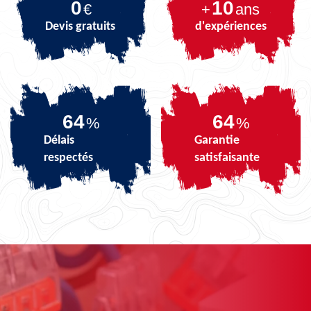
0
10
€
+
ans
Devis gratuits
d'expériences
80
80
%
%
Délais
Garantie
respectés
satisfaisante