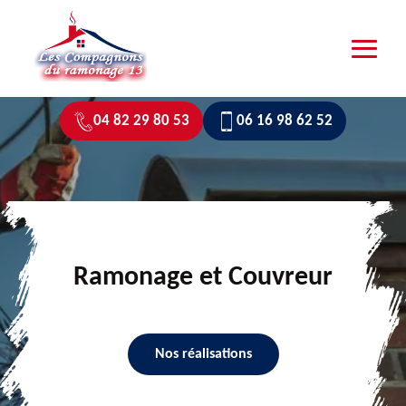
04 82 29 80 53
06 16 98 62 52
Ramonage et Couvreur
Nos réalisations