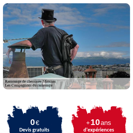
0
10
€
+
ans
Devis gratuits
d'expériences