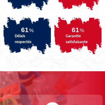
74
74
%
%
Délais
Garantie
respectés
satisfaisante