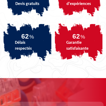
Devis gratuits
d'expériences
74
74
%
%
Délais
Garantie
respectés
satisfaisante