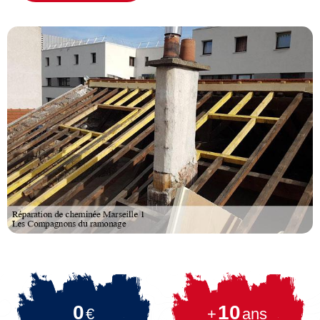
0
10
€
+
ans