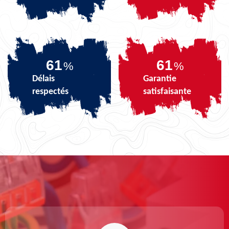
74
74
%
%
Délais
Garantie
respectés
satisfaisante