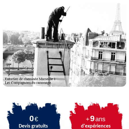
0
9
€
+
ans
Devis gratuits
d'expériences