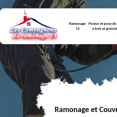
Ramonage
Poseur et pose de
13
a bois et granul
Ramonage et Couv