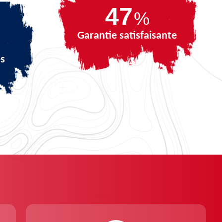
66
%
Garantie satisfaisante
és