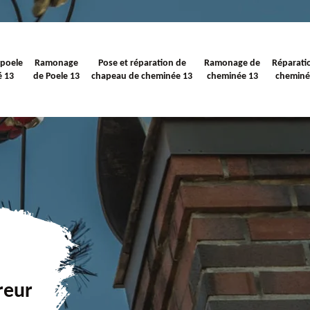
 poele
Ramonage
Pose et réparation de
Ramonage de
Réparati
é 13
de Poele 13
chapeau de cheminée 13
cheminée 13
cheminé
reur