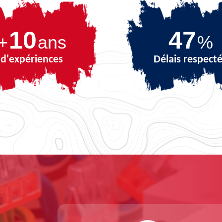
10
66
+
ans
%
d'expériences
Délais respect