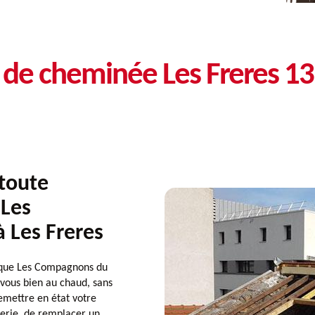
n de cheminée Les Freres 1
toute
 Les
Les Freres
e que Les Compagnons du
-vous bien au chaud, sans
remettre en état votre
erie, de remplacer un