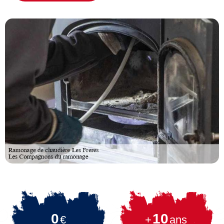
0
10
€
+
ans