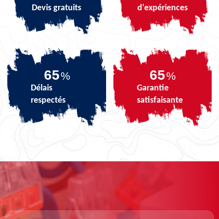
Devis gratuits
d'expériences
82
82
%
%
Délais
Garantie
respectés
satisfaisante