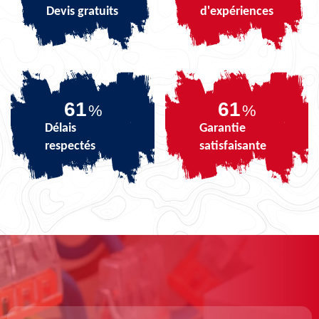
Devis gratuits
d'expériences
74
74
%
%
Délais
Garantie
respectés
satisfaisante