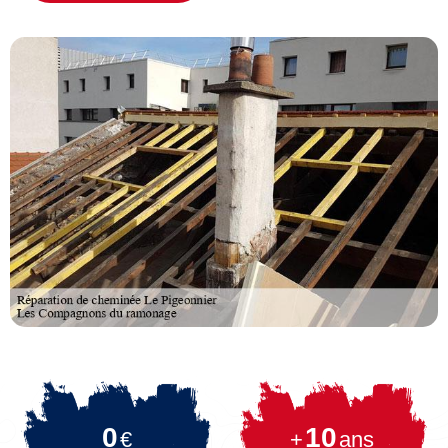
0
10
€
+
ans