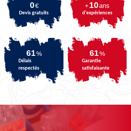
0
10
€
+
ans
Devis gratuits
d'expériences
72
72
%
%
Délais
Garantie
respectés
satisfaisante