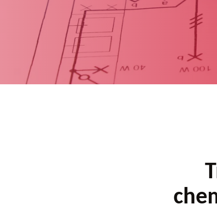
T
chem