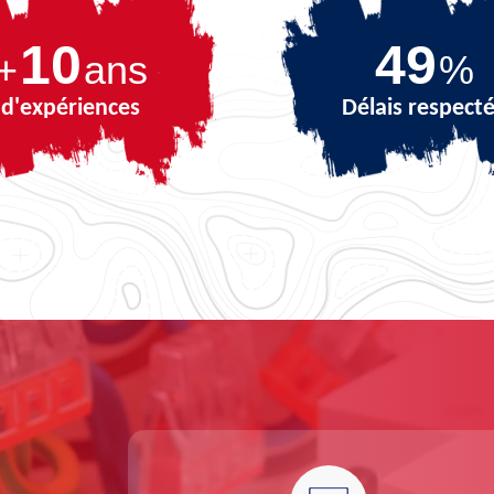
10
68
+
ans
%
d'expériences
Délais respect