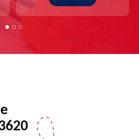
de
13620