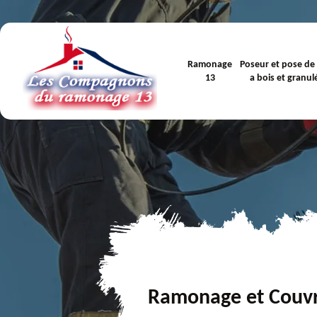
Ramonage
Poseur et pose de
13
a bois et granul
Ramonage et Couv