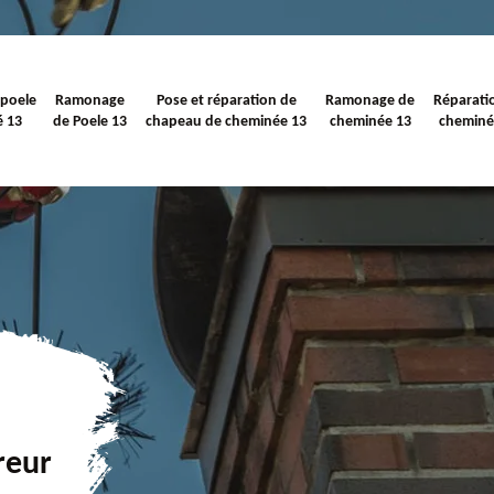
 poele
Ramonage
Pose et réparation de
Ramonage de
Réparati
é 13
de Poele 13
chapeau de cheminée 13
cheminée 13
cheminé
reur