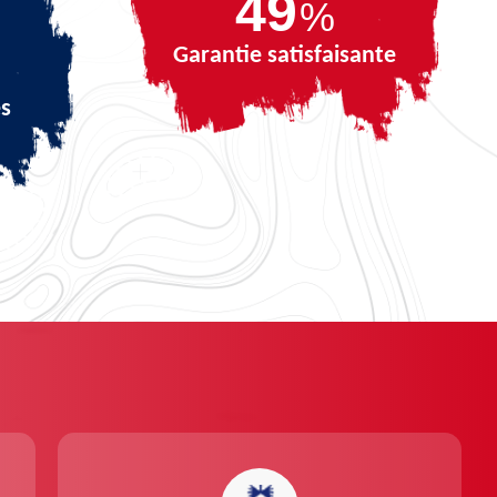
68
%
Garantie satisfaisante
és