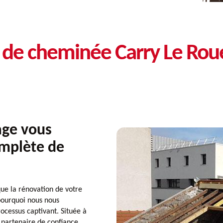
n de cheminée Carry Le Rou
ge vous
omplète de
e la rénovation de votre
pourquoi nous nous
cessus captivant. Située à
partenaire de confiance