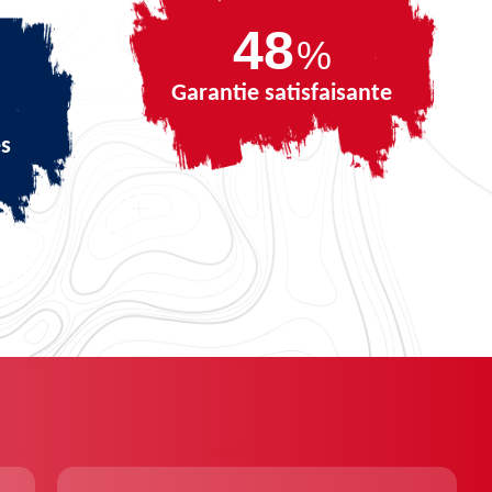
68
%
Garantie satisfaisante
és