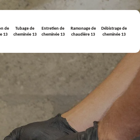
on de
Tubage de
Entretien de
Ramonage de
Débistrage de
e 13
cheminée 13
cheminée 13
chaudière 13
cheminée 13