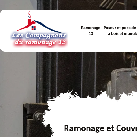
Ramonage
Poseur et pose de
13
a bois et granul
Ramonage et Couv