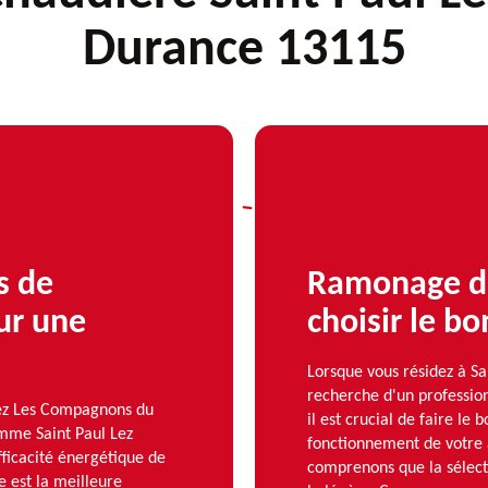
Durance 13115
s de
Ramonage d
ur une
choisir le b
Lorsque vous résidez à Sa
recherche d'un professio
chez Les Compagnons du
il est crucial de faire le
omme Saint Paul Lez
fonctionnement de votre
fficacité énergétique de
comprenons que la sélecti
e est la meilleure