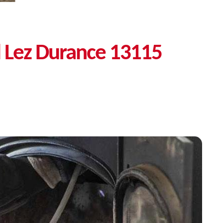
l Lez Durance 13115