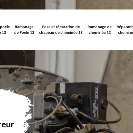
 poele
Ramonage
Pose et réparation de
Ramonage de
Réparati
é 13
de Poele 13
chapeau de cheminée 13
cheminée 13
cheminé
reur