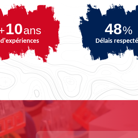
10
68
+
ans
%
d'expériences
Délais respect