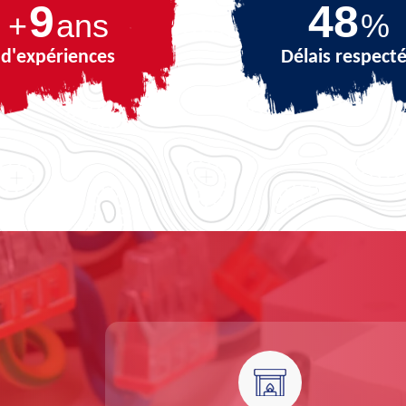
9
65
+
ans
%
d'expériences
Délais respect