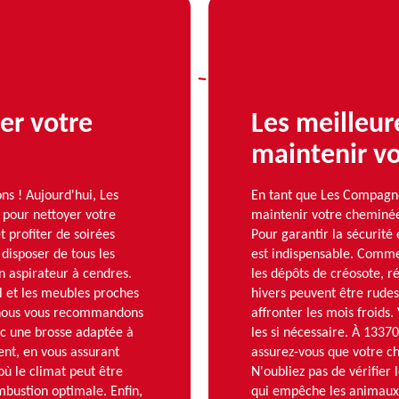
er votre
Les meilleur
maintenir v
ns ! Aujourd'hui, Les
En tant que Les Compagn
pour nettoyer votre
maintenir votre cheminée
t profiter de soirées
Pour garantir la sécurité 
disposer de tous les
est indispensable. Comme
n aspirateur à cendres.
les dépôts de créosote, ré
l et les meubles proches
hivers peuvent être rudes
 nous vous recommandons
affronter les mois froids. 
ec une brosse adaptée à
les si nécessaire. À 1337
nt, en vous assurant
assurez-vous que votre ch
où le climat peut être
N'oubliez pas de vérifie
mbustion optimale. Enfin,
qui empêche les animaux e