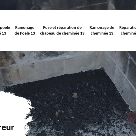
 poele
Ramonage
Pose et réparation de
Ramonage de
Réparati
é 13
de Poele 13
chapeau de cheminée 13
cheminée 13
cheminé
reur