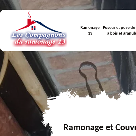
Ramonage
Poseur et pose de
13
a bois et granul
Ramonage et Couv