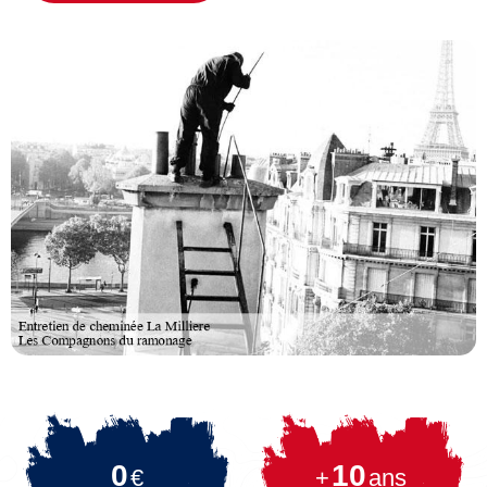
0
10
€
+
ans