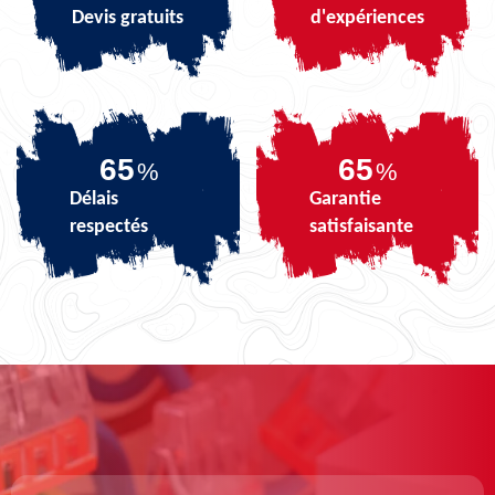
Devis gratuits
d'expériences
80
80
%
%
Délais
Garantie
respectés
satisfaisante