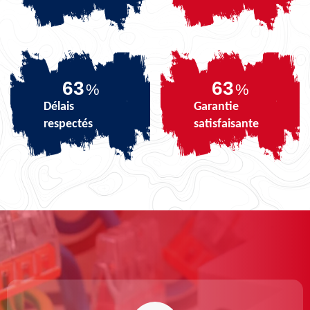
79
79
%
%
Délais
Garantie
respectés
satisfaisante