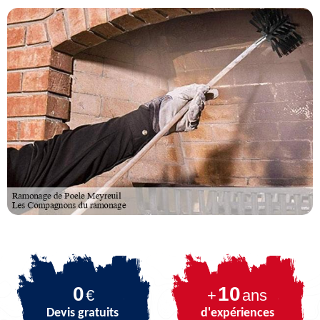
0
10
€
+
ans
Devis gratuits
d'expériences