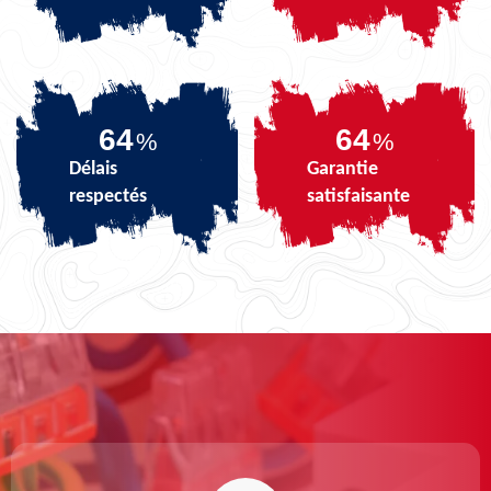
76
76
%
%
Délais
Garantie
respectés
satisfaisante