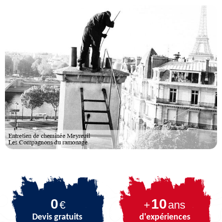
0
10
€
+
ans
Devis gratuits
d'expériences