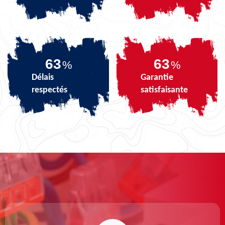
79
79
%
%
Délais
Garantie
respectés
satisfaisante