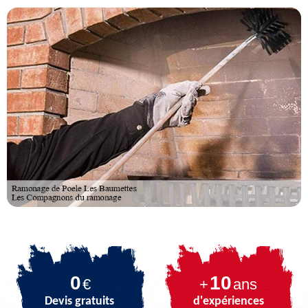
0
10
€
+
ans
Devis gratuits
d'expériences