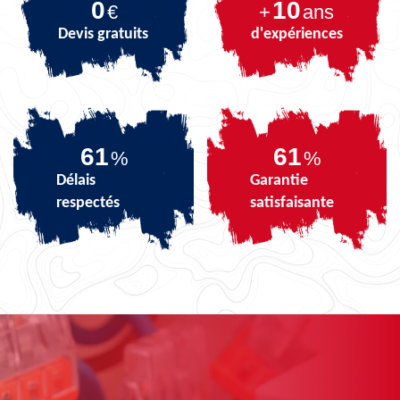
0
10
€
+
ans
Devis gratuits
d'expériences
74
74
%
%
Délais
Garantie
respectés
satisfaisante