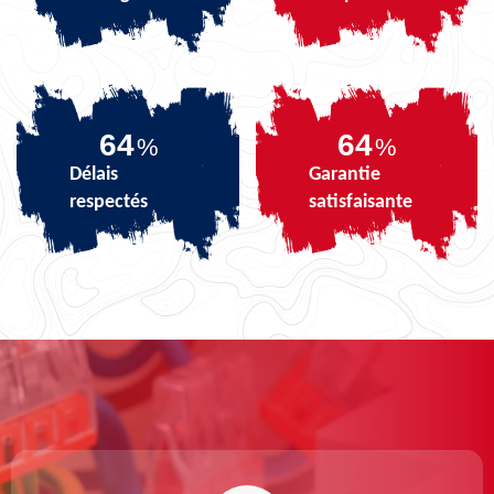
80
80
%
%
Délais
Garantie
respectés
satisfaisante