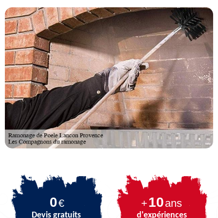
0
10
€
+
ans
Devis gratuits
d'expériences