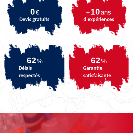
0
10
€
+
ans
Devis gratuits
d'expériences
74
74
%
%
Délais
Garantie
respectés
satisfaisante