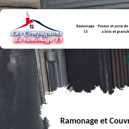
Ramonage
Poseur et pose de
13
a bois et granul
Ramonage et Couv