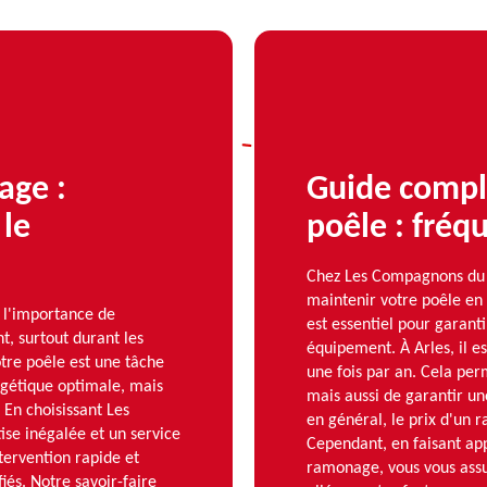
age :
Guide compl
 le
poêle : fréq
Chez Les Compagnons du r
maintenir votre poêle en
l'importance de
est essentiel pour garant
t, surtout durant les
équipement. À Arles, il
otre poêle est une tâche
une fois par an. Cela per
rgétique optimale, mais
mais aussi de garantir un
 En choisissant Les
en général, le prix d'un 
se inégalée et un service
Cependant, en faisant a
tervention rapide et
ramonage, vous vous assur
iés. Notre savoir-faire