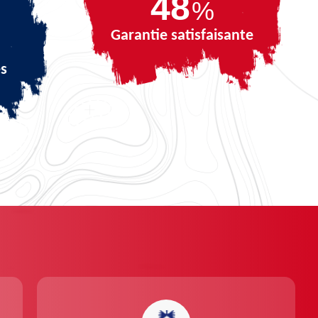
69
%
Garantie satisfaisante
és