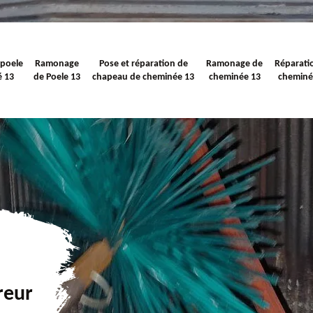
 poele
Ramonage
Pose et réparation de
Ramonage de
Réparati
é 13
de Poele 13
chapeau de cheminée 13
cheminée 13
cheminé
reur