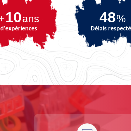
10
69
+
ans
%
d'expériences
Délais respect