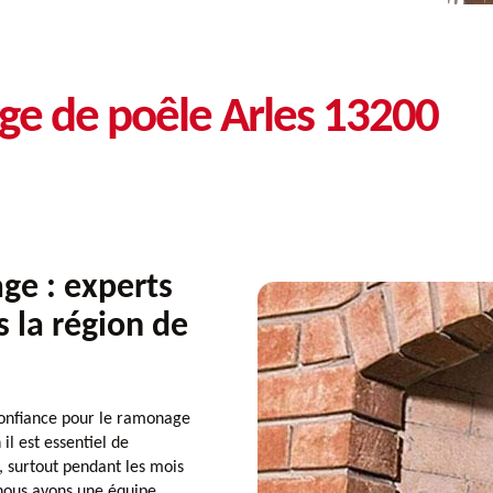
ge de poêle Arles 13200
e : experts
 la région de
onfiance pour le ramonage
l est essentiel de
, surtout pendant les mois
nous avons une équipe