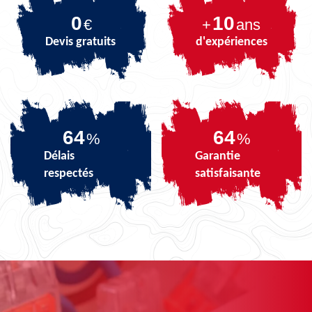
0
10
€
+
ans
Devis gratuits
d'expériences
81
81
%
%
Délais
Garantie
respectés
satisfaisante