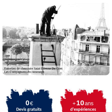
0
10
€
+
ans
Devis gratuits
d'expériences