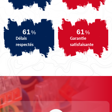
74
74
%
%
Délais
Garantie
respectés
satisfaisante