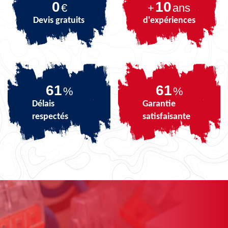
0
10
€
+
ans
Devis gratuits
d'expériences
72
72
%
%
Délais
Garantie
respectés
satisfaisante