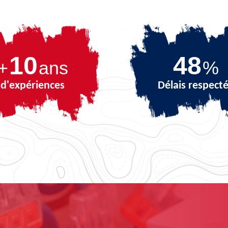
10
65
+
ans
%
d'expériences
Délais respect