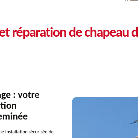
t réparation de chapeau d
e : votre
ation
heminée
 installation sécurisée de