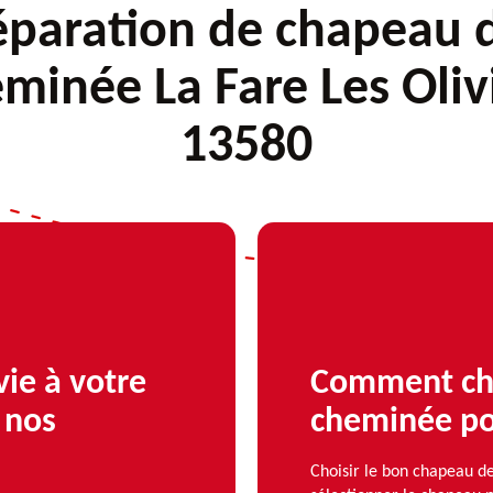
éparation de chapeau 
minée La Fare Les Oliv
13580
vie à votre
Comment cho
 nos
cheminée po
Choisir le bon chapeau d