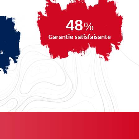
65
%
Garantie satisfaisante
és