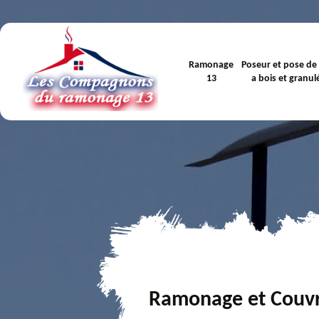
Ramonage
Poseur et pose de
13
a bois et granul
Ramonage et Couv