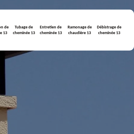
on de
Tubage de
Entretien de
Ramonage de
Débistrage de
e 13
cheminée 13
cheminée 13
chaudière 13
cheminée 13