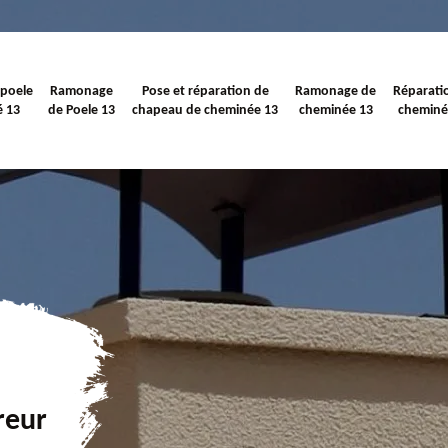
 poele
Ramonage
Pose et réparation de
Ramonage de
Réparati
é 13
de Poele 13
chapeau de cheminée 13
cheminée 13
cheminé
reur