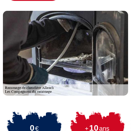
0
10
€
+
ans