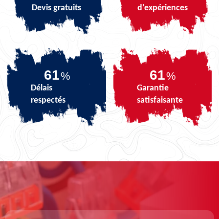
Devis gratuits
d'expériences
73
73
%
%
Délais
Garantie
respectés
satisfaisante