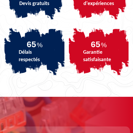
Devis gratuits
d'expériences
80
80
%
%
Délais
Garantie
respectés
satisfaisante