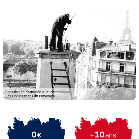
0
10
€
+
ans