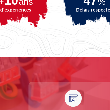
10
68
+
ans
%
d'expériences
Délais respect