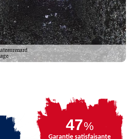
68
%
Garantie satisfaisante