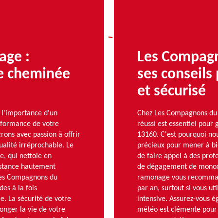
age :
Les Compagn
de cheminée
ses conseils
et sécurisé
l'importance d'un
Chez Les Compagnons du 
erformance de votre
réussi est essentiel pour
rons avec passion à offrir
13160. C'est pourquoi no
ualité irréprochable. Le
précieux pour mener à bie
e, qui nettoie en
de faire appel à des profe
bstance hautement
de dégagement de monox
Les Compagnons du
ramonage vous recommand
es à la fois
par an, surtout si vous u
e. La sécurité de votre
intensive. Assurez-vous é
onger la vie de votre
météo est clémente pour é