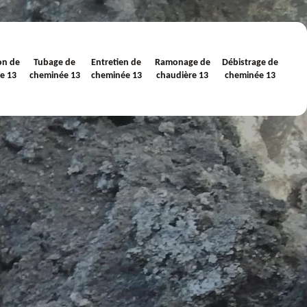
on de
Tubage de
Entretien de
Ramonage de
Débistrage de
e 13
cheminée 13
cheminée 13
chaudière 13
cheminée 13