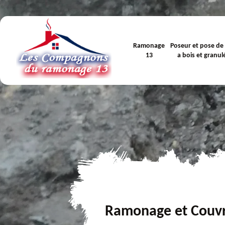
Ramonage
Poseur et pose de
13
a bois et granul
Ramonage et Couv