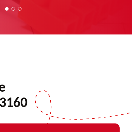
e
13160