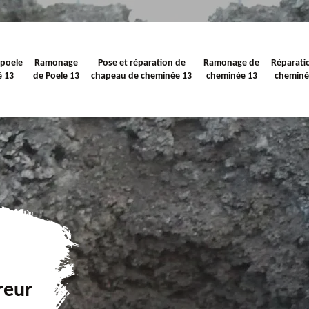
 poele
Ramonage
Pose et réparation de
Ramonage de
Réparati
é 13
de Poele 13
chapeau de cheminée 13
cheminée 13
cheminé
reur