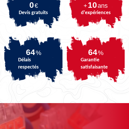
0
10
€
+
ans
Devis gratuits
d'expériences
80
80
%
%
Délais
Garantie
respectés
satisfaisante