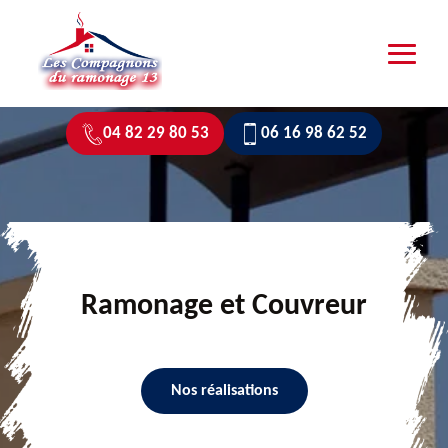
04 82 29 80 53
06 16 98 62 52
Ramonage et Couvreur
Nos réalisations