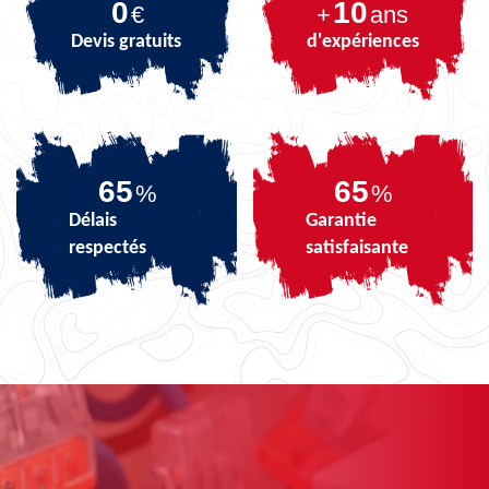
0
10
€
+
ans
Devis gratuits
d'expériences
81
81
%
%
Délais
Garantie
respectés
satisfaisante