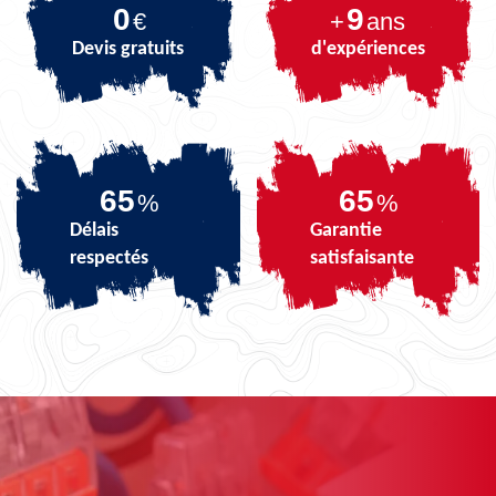
0
9
€
+
ans
Devis gratuits
d'expériences
82
82
%
%
Délais
Garantie
respectés
satisfaisante