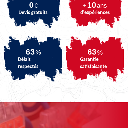
0
10
€
+
ans
Devis gratuits
d'expériences
79
79
%
%
Délais
Garantie
respectés
satisfaisante